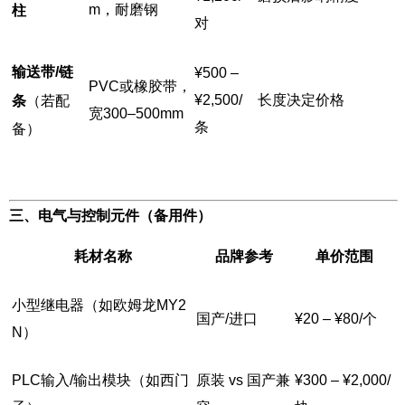
m，耐磨钢
柱
对
输送带/链
¥500 –
PVC或橡胶带，
¥2,500/
长度决定价格
条
（若配
宽300–500mm
条
备）
三、电气与控制元件（备用件）
耗材名称
品牌参考
单价范围
小型继电器（如欧姆龙MY2
国产/进口
¥20 – ¥80/个
N）
PLC输入/输出模块（如西门
原装 vs 国产兼
¥300 – ¥2,000/