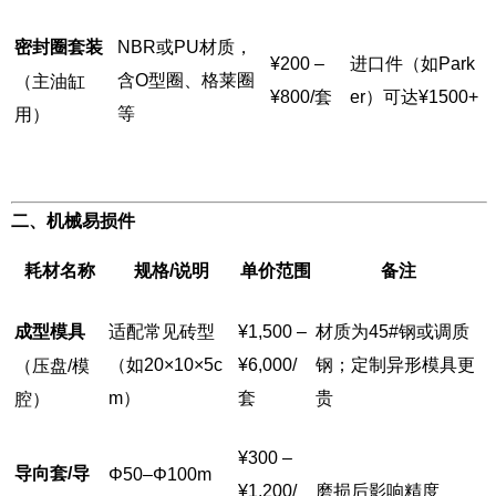
密封圈套装
NBR或PU材质，
¥200 –
进口件（如Park
含O型圈、格莱圈
（主油缸
¥800/套
er）可达¥1500+
等
用）
二、机械易损件
耗材名称
规格/说明
单价范围
备注
成型模具
适配常见砖型
¥1,500 –
材质为45#钢或调质
（如20×10×5c
¥6,000/
钢；定制异形模具更
（压盘/模
m）
套
贵
腔）
¥300 –
导向套/导
Φ50–Φ100m
¥1,200/
磨损后影响精度