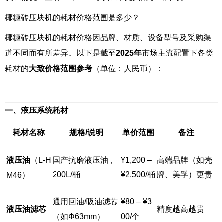
椰糠砖压块机的耗材价格范围是多少？
椰糠砖压块机的耗材价格因品牌、材质、设备型号及采购渠
道不同而有所差异。以下是截至
2025年
市场主流配置下各类
耗材的
大致价格范围参考
（单位：人民币）：
一、液压系统耗材
耗材名称
规格/说明
单价范围
备注
液压油
（L-H
国产抗磨液压油，
¥1,200 –
高端品牌（如壳
200L/桶
¥2,500/桶
牌、美孚）更贵
M46）
通用回油/吸油滤芯
¥80 – ¥3
液压油滤芯
精度越高越贵
（如Φ63mm）
00/个