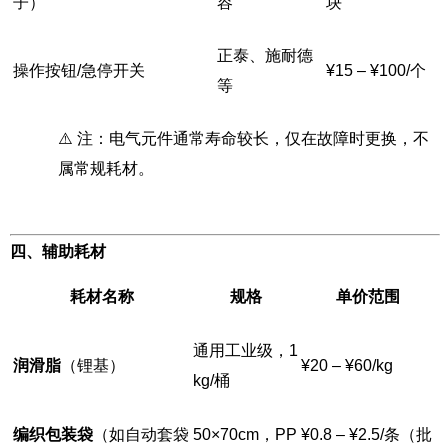
子）
容
块
正泰、施耐德
操作按钮/急停开关
¥15 – ¥100/个
等
⚠️ 注：电气元件通常寿命较长，仅在故障时更换，不
属常规耗材。
四、辅助耗材
耗材名称
规格
单价范围
通用工业级，1
润滑脂
（锂基）
¥20 – ¥60/kg
kg/桶
编织包装袋
（如自动套袋
50×70cm，PP
¥0.8 – ¥2.5/条（批